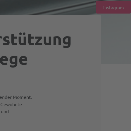
Instagram
rstützung
lege
idender Moment.
r. Gewohnte
t und