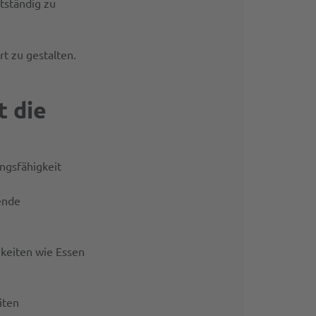
tständig zu
rt zu gestalten.
t die
ungsfähigkeit
ende
gkeiten wie Essen
iten